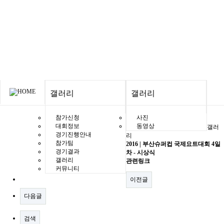
갤러리
갤러리
갤러리
참가신청
사진
대회정보
동영상
갤러
경기진행안내
리
참가팀
2016 | 부산슈퍼컵 국제요트대회 4일
경기결과
차 - 시상식
갤러리
관련링크
커뮤니티
이전글
다음글
검색